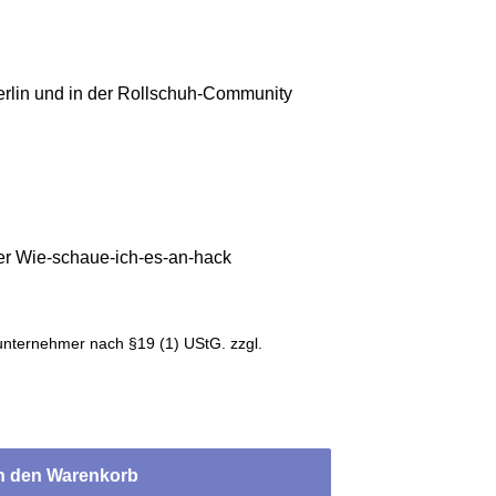
erlin und in der Rollschuh-Community
er Wie-schaue-ich-es-an-hack
g
unternehmer nach §19 (1) UStG.
zzgl.
n den Warenkorb