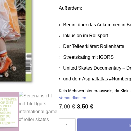
Außerdem:
Bertini über das Ankommen in B
Inklusion im Rollsport
Der Teileerklärer: Rollenhärte
Streetskating mit IGORS
United Skates Documentary – D
und dem Asphaltatlas #Nürnber
Kein Mehrwertsteuerausweis, da Klein
Versandkosten
7,00
€
3,50
€
I