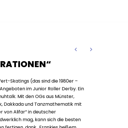
NERATIONEN“
rt-Skatings (das sind die 1980er –
Angeboten im Junior Roller Derby. Ein
huhtalk. Mit den OGs aus Münster,
ak, Dakkada und Tanzmathematik mit
 von Alifar“ in deutscher
dwerklich mag, kann sich die besten
n fertigen, dank „Frankies heißem