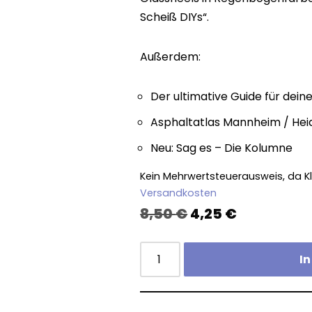
Scheiß DIYs“.
Außerdem:
Der ultimative Guide für dein
Asphaltatlas Mannheim / Hei
Neu: Sag es – Die Kolumne
Kein Mehrwertsteuerausweis, da Kl
Versandkosten
8,50
€
4,25
€
I